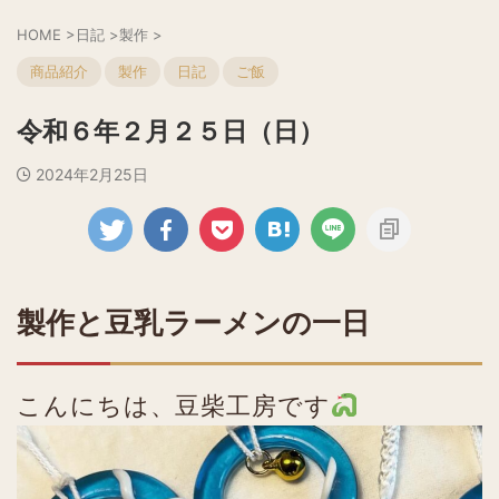
HOME
>
日記
>
製作
>
商品紹介
製作
日記
ご飯
令和６年２月２５日（日）
2024年2月25日
製作と豆乳ラーメンの一日
こんにちは、豆柴工房です