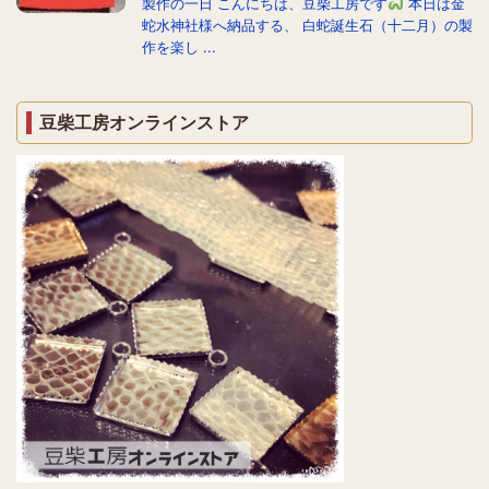
製作の一日 こんにちは、豆柴工房です
本日は金
蛇水神社様へ納品する、 白蛇誕生石（十二月）の製
作を楽し ...
豆柴工房オンラインストア