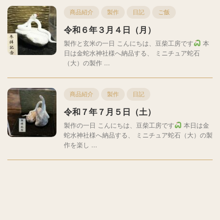
商品紹介
製作
日記
ご飯
令和６年３月４日（月）
製作と玄米の一日 こんにちは、豆柴工房です
本
日は金蛇水神社様へ納品する、 ミニチュア蛇石
（大）の製作 ...
商品紹介
製作
日記
令和７年７月５日（土）
製作の一日 こんにちは、豆柴工房です
本日は金
蛇水神社様へ納品する、 ミニチュア蛇石（大）の製
作を楽し ...