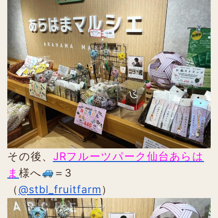
その後、
JRフルーツパーク仙台あらは
ま
様へ
＝3
（
@stbl_fruitfarm
）