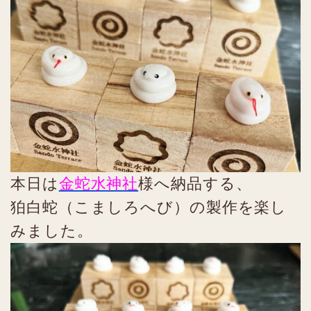
本日は
金蛇水神社
様へ納品する、
狛白蛇（こましろへび）の製作を楽し
みました。