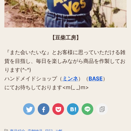
【豆柴工房】
『また会いたいな』とお客様に思っていただける雑
貨を目指し、毎日を楽しみながら商品を作製してお
ります(^-^)
ハンドメイドショップ（
ミンネ
）（
BASE
）
にてお待ちしております<m(_ _)m>
-
商品紹介
,
店舗納品
,
日記
,
ご飯