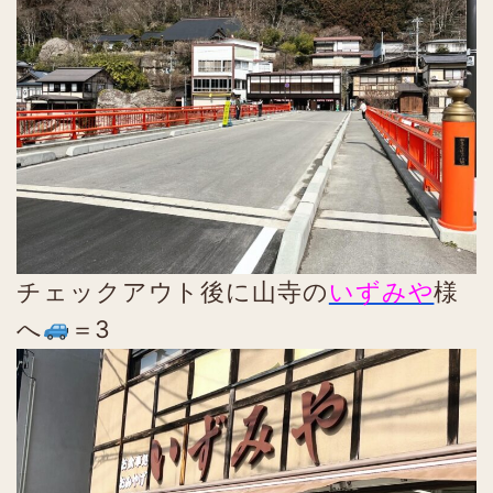
チェックアウト後に山寺の
いずみや
様
へ
＝3