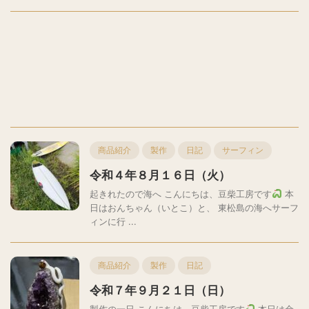
商品紹介
製作
日記
サーフィン
令和４年８月１６日（火）
起きれたので海へ こんにちは、豆柴工房です
本
日はおんちゃん（いとこ）と、 東松島の海へサーフ
ィンに行 ...
商品紹介
製作
日記
令和７年９月２１日（日）
製作の一日 こんにちは、豆柴工房です
本日は金