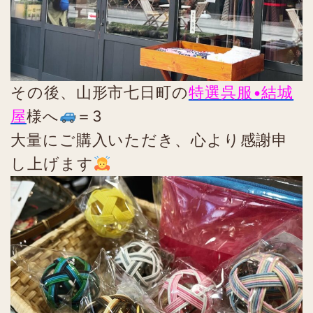
その後、山形市七日町の
特選呉服•結城
屋
様へ
＝3
大量にご購入いただき、心より感謝申
し上げます