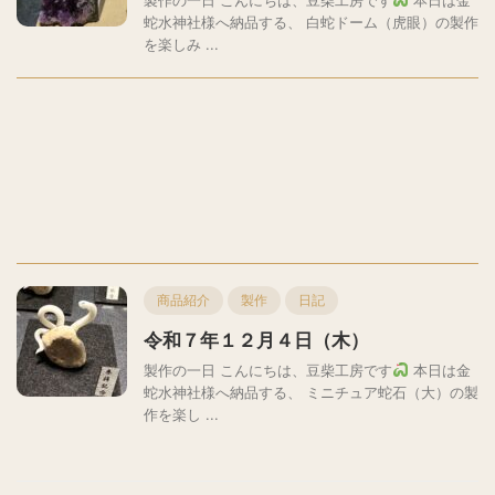
蛇水神社様へ納品する、 白蛇ドーム（虎眼）の製作
を楽しみ ...
商品紹介
製作
日記
令和７年１２月４日（木）
製作の一日 こんにちは、豆柴工房です
本日は金
蛇水神社様へ納品する、 ミニチュア蛇石（大）の製
作を楽し ...