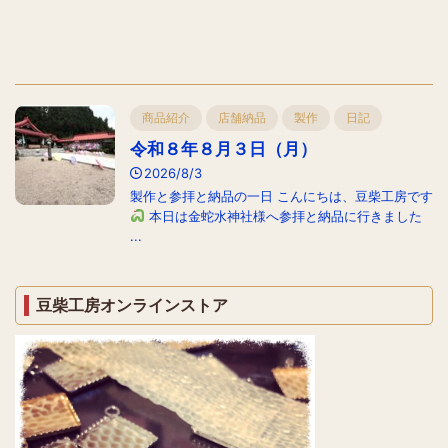
商品紹介
店舗納品
製作
日記
令和８年８月３日（月）
2026/8/3
製作と参拝と納品の一日 こんにちは、豆柴工房です
本日は金蛇水神社様へ参拝と納品に行きました
...
豆柴工房オンラインストア