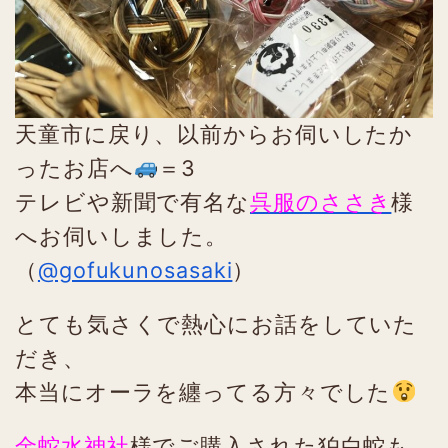
天童市に戻り、以前からお伺いしたか
ったお店へ
＝3
テレビや新聞で有名な
呉服のささき
様
へお伺いしました。
（
@gofukunosasaki
）
とても気さくで熱心にお話をしていた
だき、
本当にオーラを纏ってる方々でした
金蛇水神社
様でご購入された狛白蛇も