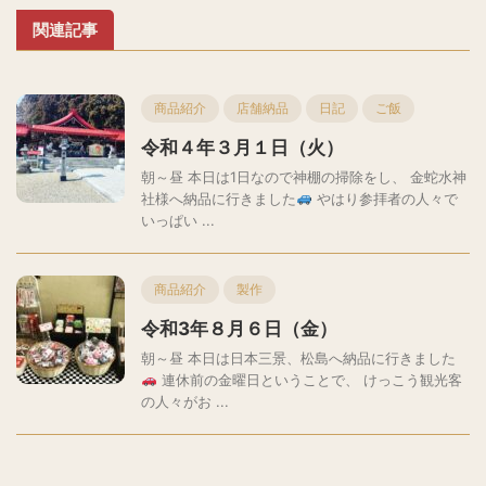
関連記事
商品紹介
店舗納品
日記
ご飯
令和４年３月１日（火）
朝～昼 本日は1日なので神棚の掃除をし、 金蛇水神
社様へ納品に行きました
やはり参拝者の人々で
いっぱい ...
商品紹介
製作
令和3年８月６日（金）
朝～昼 本日は日本三景、松島へ納品に行きました
連休前の金曜日ということで、 けっこう観光客
の人々がお ...