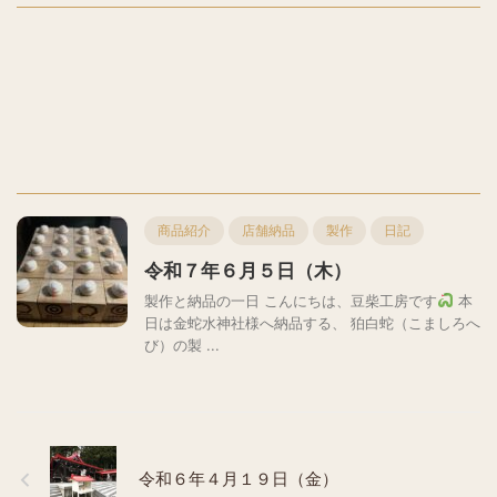
商品紹介
店舗納品
製作
日記
令和７年６月５日（木）
製作と納品の一日 こんにちは、豆柴工房です
本
日は金蛇水神社様へ納品する、 狛白蛇（こましろへ
び）の製 ...
令和６年４月１９日（金）