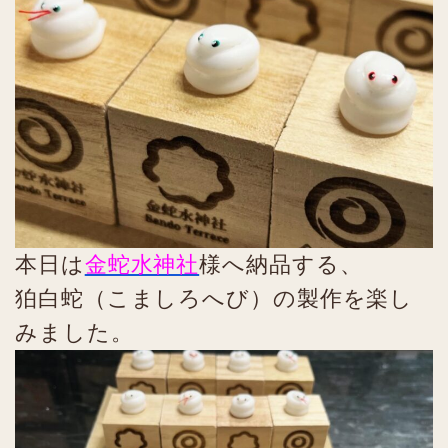
本日は
金蛇水神社
様へ納品する、
狛白蛇（こましろへび）の製作を楽し
みました。