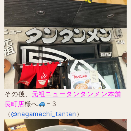
その後、
元祖ニュータンタンメン本舗
長町店
様へ
＝3
（
@nagamachi_tantan
）