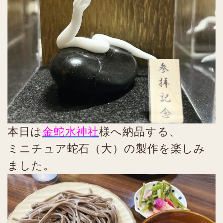
本日は
金蛇水神社
様へ納品する、
ミニチュア蛇石（大）の製作を楽しみ
ました。