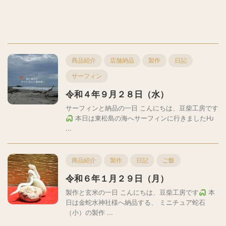
商品紹介
店舗納品
製作
日記
サーフィン
令和４年９月２８日（水）
サーフィンと納品の一日 こんにちは、豆柴工房です
本日は東松島の海へサーフィンに行きましたǶ
...
商品紹介
製作
日記
ご飯
令和６年１月２９日（月）
製作と玄米の一日 こんにちは、豆柴工房です
本
日は金蛇水神社様へ納品する、 ミニチュア蛇石
（小）の製作 ...