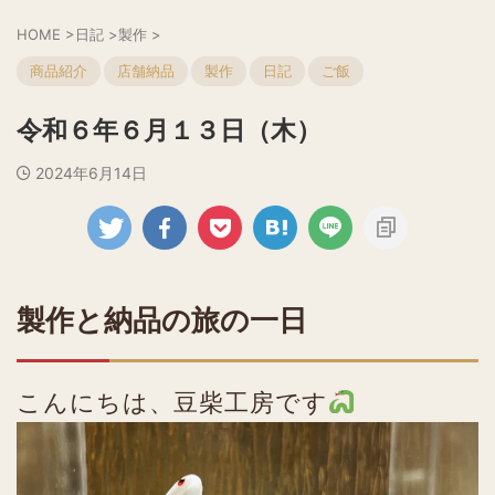
HOME
>
日記
>
製作
>
商品紹介
店舗納品
製作
日記
ご飯
令和６年６月１３日（木）
2024年6月14日
製作と納品の旅の一日
こんにちは、豆柴工房です