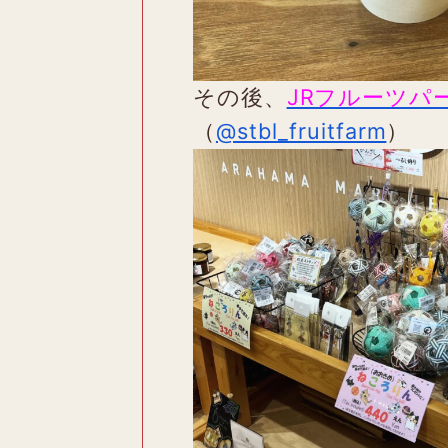
その後、
JRフルーツパ
（
@stbl_fruitfarm
）