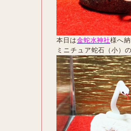
本日は
金蛇水神社
様へ納
ミニチュア蛇石（小）