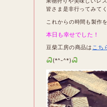
果物狩りや美味しいレ
皆さま是非行ってみて
これからの時間も製作
本日も幸せでした！
豆柴工房の商品は
こち
(*^-^*)