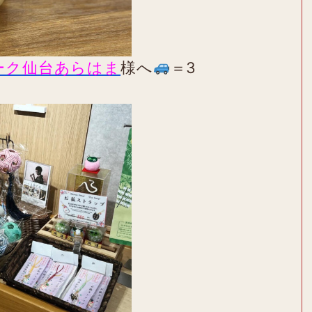
ーク仙台あらはま
様へ
＝3