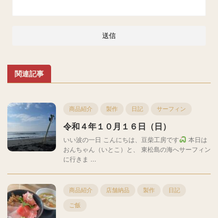
関連記事
商品紹介
製作
日記
サーフィン
令和４年１０月１６日（日）
いい波の一日 こんにちは、豆柴工房です
本日は
おんちゃん（いとこ）と、 東松島の海へサーフィン
に行きま ...
商品紹介
店舗納品
製作
日記
ご飯