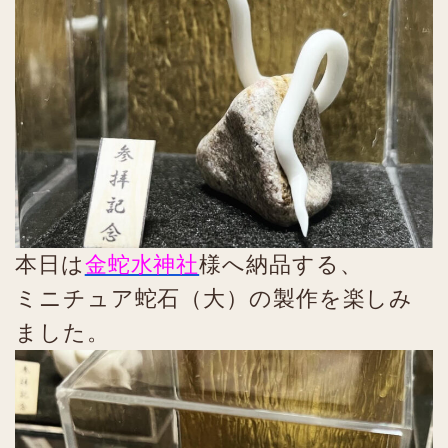
本日は
金蛇水神社
様へ納品する、
ミニチュア蛇石（大）の製作を楽しみ
ました。