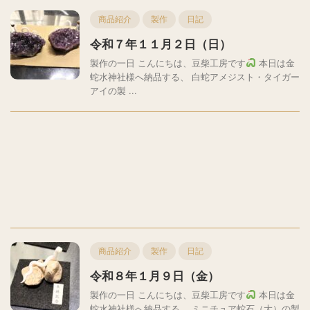
商品紹介
製作
日記
令和７年１１月２日（日）
製作の一日 こんにちは、豆柴工房です
本日は金
蛇水神社様へ納品する、 白蛇アメジスト・タイガー
アイの製 ...
商品紹介
製作
日記
令和８年１月９日（金）
製作の一日 こんにちは、豆柴工房です
本日は金
蛇水神社様へ納品する、 ミニチュア蛇石（大）の製