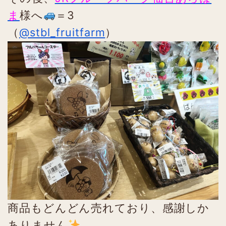
ま
様へ
＝3
（
@stbl_fruitfarm
）
商品もどんどん売れており、感謝しか
ありません