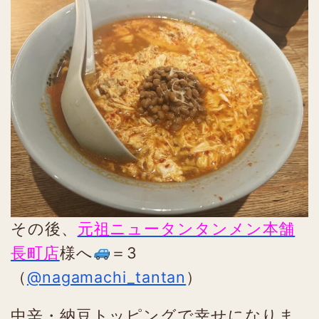
その後、
元祖ニュータンタンメン本舗
長町店
様へ
＝3
（
@nagamachi_tantan
）
中辛・納豆トッピングで幸せになりま