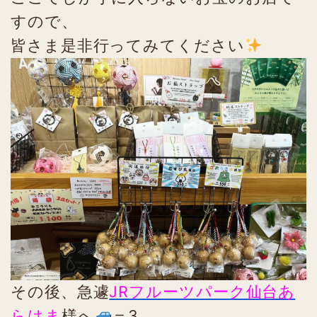
すので、
皆さま是非行ってみてください
その後、急遽
JRフルーツパーク仙台あ
らはま
様へ
＝3