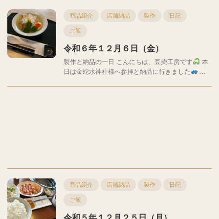
商品紹介
店舗納品
製作
日記
ご飯
令和６年１２月６日（金）
製作と納品の一日 こんにちは、豆柴工房です
本
日は金蛇水神社様へ参拝と納品に行きました
...
商品紹介
店舗納品
製作
日記
ご飯
令和５年１２月２５日（月）