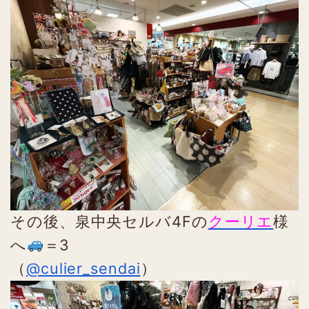
その後、泉中央セルバ4Fの
クーリエ
様
へ
＝3
（
@culier_sendai
）