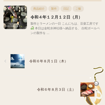
商品紹介
製作
日記
ご飯
令和４年１２月１２日（月）
製作とラーメンの一日 こんにちは、豆柴工房です
本日は金蛇水神社様へ納品する、 白蛇ボールペ
ンの製作を ...
令和６年８月１日（木）
令和６年８月３日（土）