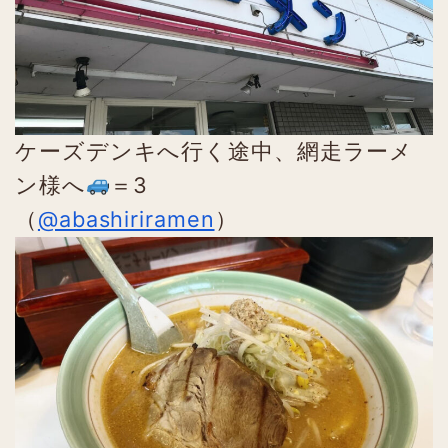
ケーズデンキへ行く途中、網走ラーメ
ン様へ
＝3
（
@abashiriramen
）