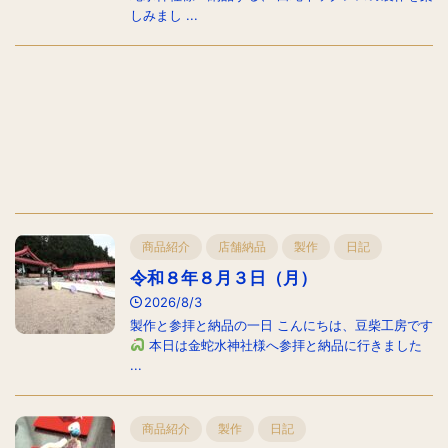
しみまし ...
商品紹介
店舗納品
製作
日記
令和８年８月３日（月）
2026/8/3
製作と参拝と納品の一日 こんにちは、豆柴工房です
本日は金蛇水神社様へ参拝と納品に行きました
...
商品紹介
製作
日記