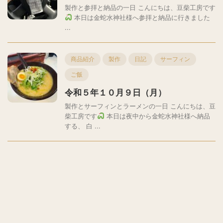
製作と参拝と納品の一日 こんにちは、豆柴工房です
本日は金蛇水神社様へ参拝と納品に行きました
...
商品紹介
製作
日記
サーフィン
ご飯
令和５年１０月９日（月）
製作とサーフィンとラーメンの一日 こんにちは、豆
柴工房です
本日は夜中から金蛇水神社様へ納品
する、 白 ...