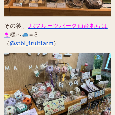
その後、
JRフルーツパーク仙台あらは
ま
様へ
＝3
（
@stbl_fruitfarm
）