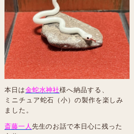
本日は
金蛇水神社
様へ納品する、
ミニチュア蛇石（小）の製作を楽しみ
ました。
斎藤一人
先生のお話で本日心に残った