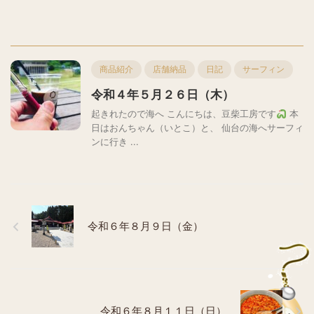
商品紹介
店舗納品
日記
サーフィン
令和４年５月２６日（木）
起きれたので海へ こんにちは、豆柴工房です
本
日はおんちゃん（いとこ）と、 仙台の海へサーフィ
ンに行き ...
令和６年８月９日（金）
令和６年８月１１日（日）