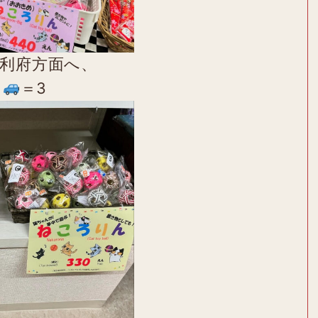
利府方面へ、
た
＝3