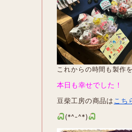
これからの時間も製作
本日も幸せでした！
豆柴工房の商品は
こち
(*^-^*)