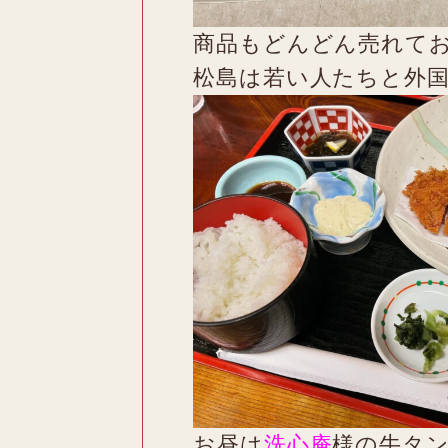
商品もどんどん売れて
松島は若い人たちと外
お昼は
洗心庵
様の牛タ