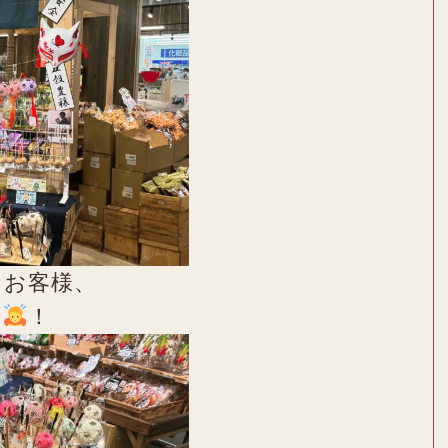
たお客様、
す
！