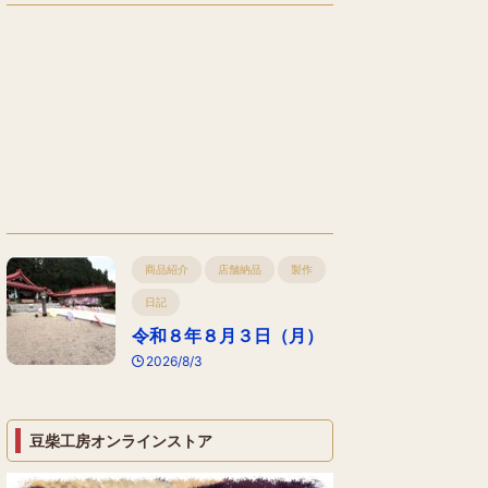
商品紹介
店舗納品
製作
日記
令和８年８月３日（月）
2026/8/3
豆柴工房オンラインストア