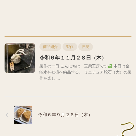
商品紹介
製作
日記
令和６年１１月２８日（木）
製作の一日 こんにちは、豆柴工房です
本日は金
蛇水神社様へ納品する、 ミニチュア蛇石（大）の製
作を楽し ...
令和６年９月２６日（木）