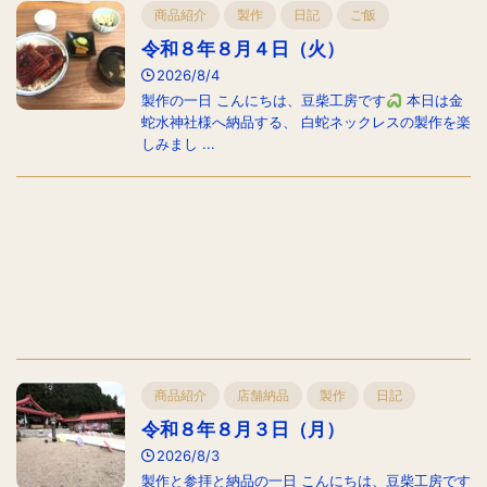
商品紹介
製作
日記
ご飯
令和８年８月４日（火）
2026/8/4
製作の一日 こんにちは、豆柴工房です
本日は金
蛇水神社様へ納品する、 白蛇ネックレスの製作を楽
しみまし ...
商品紹介
店舗納品
製作
日記
令和８年８月３日（月）
2026/8/3
製作と参拝と納品の一日 こんにちは、豆柴工房です