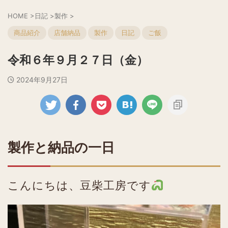
HOME
>
日記
>
製作
>
商品紹介
店舗納品
製作
日記
ご飯
令和６年９月２７日（金）
2024年9月27日
製作と納品の一日
こんにちは、豆柴工房です