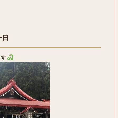
一日
です