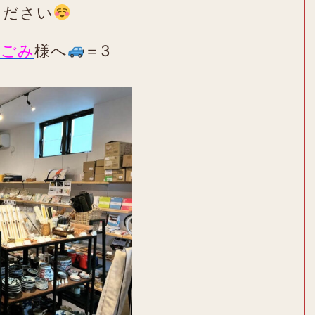
ください
なごみ
様へ
＝3