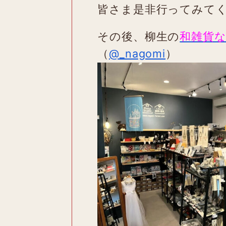
皆さま是非行ってみて
その後、柳生の
和雑貨
（
@_nagomi
）