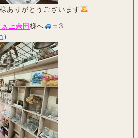
皆様ありがとうございます
だぁ上余田
様へ
＝3
n
）