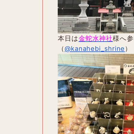
本日は
金蛇水神社
様へ参
（
@kanahebi_shrine
）