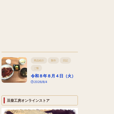
商品紹介
製作
日記
ご飯
令和８年８月４日（火）
2026/8/4
豆柴工房オンラインストア