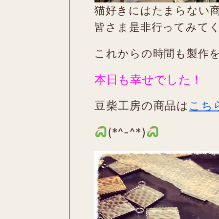
猫好きにはたまらない
皆さま是非行ってみて
これからの時間も製作
本日も幸せでした！
豆柴工房の商品は
こち
(*^-^*)