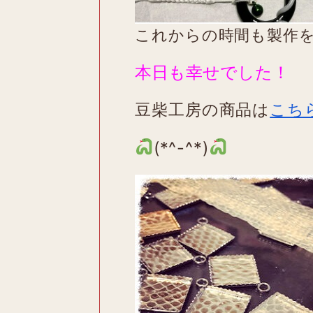
これからの時間も製作
本日も幸せでした！
豆柴工房の商品は
こち
(*^-^*)