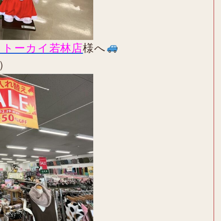
トトーカイ若林店
様へ
）