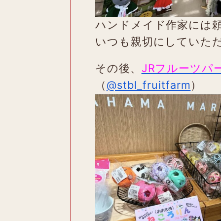
ハンドメイド作家には
いつも親切にしていた
その後、
JRフルーツパ
（
@stbl_fruitfarm
）