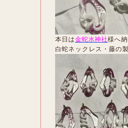
本日は
金蛇水神社
様へ納
白蛇ネックレス・藤の