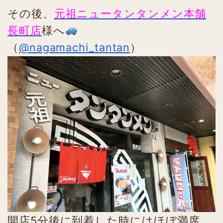
その後、
元祖ニュータンタンメン本舗
長町店
様へ
（
@nagamachi_tantan
）
開店5分後に到着した時にはほぼ満席