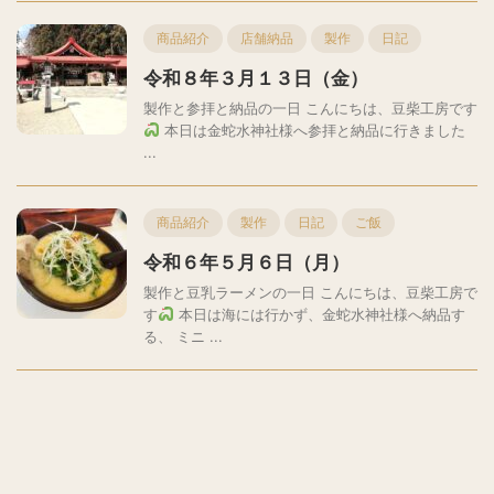
商品紹介
店舗納品
製作
日記
令和８年３月１３日（金）
製作と参拝と納品の一日 こんにちは、豆柴工房です
本日は金蛇水神社様へ参拝と納品に行きました
...
商品紹介
製作
日記
ご飯
令和６年５月６日（月）
製作と豆乳ラーメンの一日 こんにちは、豆柴工房で
す
本日は海には行かず、金蛇水神社様へ納品す
る、 ミニ ...