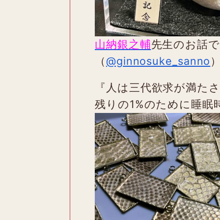
山納銀之輔
先生のお話で
（
@ginnosuke_sanno
『人は三代欲求が満たさ
残りの1%のために睡眠