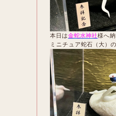
本日は
金蛇水神社
様へ納
ミニチュア蛇石（大）