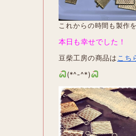
これからの時間も製作
本日も幸せでした！
豆柴工房の商品は
こち
(*^-^*)