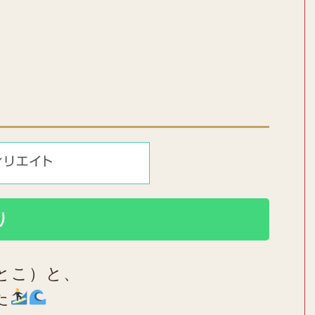
り
とこ）と、
た