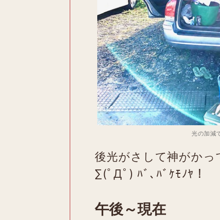
光の加減
後光がさして神がかっ
∑(ﾟДﾟ) ﾊﾞ､ﾊﾞｹﾓﾉﾔ！
午後～現在