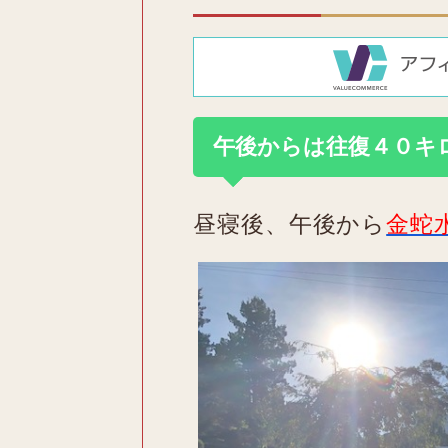
午後からは往復４０キ
昼寝後、午後から
金蛇