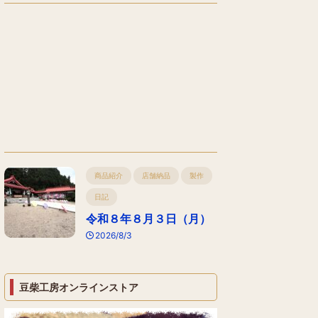
商品紹介
店舗納品
製作
日記
令和８年８月３日（月）
2026/8/3
豆柴工房オンラインストア