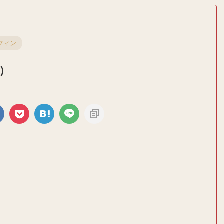
フィン
）