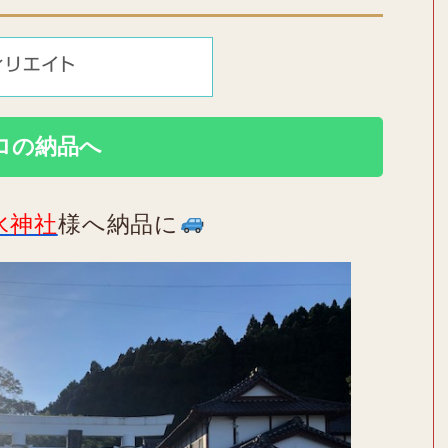
ロの納品へ
水神社
様へ納品に