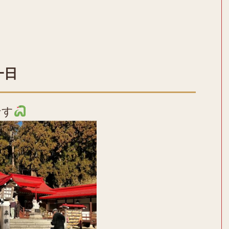
一日
です