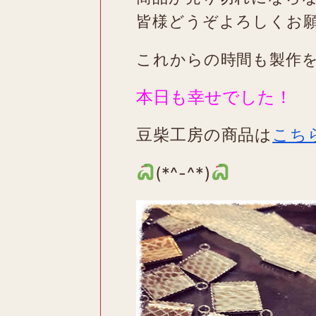
皆様どうぞよろしくお
これからの時間も製作
本日も幸せでした！
豆柴工房の商品は
こち
(*^-^*)