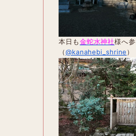
本日も
金蛇水神社
様へ参
（
@kanahebi_shrine
）