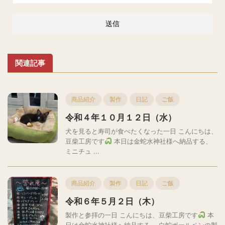
関連記事
商品紹介
製作
日記
ご飯
令和４年１０月１２日（水）
犬を見ると寿司が食べたくなった一日 こんにちは、
豆柴工房です
本日は金蛇水神社様へ納品する、
ミニチュ ...
商品紹介
製作
日記
ご飯
令和６年５月２日（木）
製作と参拝の一日 こんにちは、豆柴工房です
本
日は金蛇水神社様へ納品する、 白蛇ボールペンの製