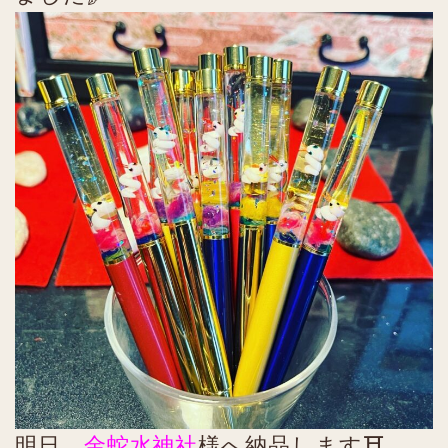
明日、
金蛇水神社
様へ納品します⛩