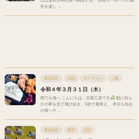
作を楽し ...
商品紹介
日記
サーフィン
ご飯
令和４年３月３１日（木）
雨でも海へ こんにちは、豆柴工房です
朝に何ら
かの夢を見て飛び起き、5秒で着替え、 本日も仙台
の海へサ ...
商品紹介
製作
日記