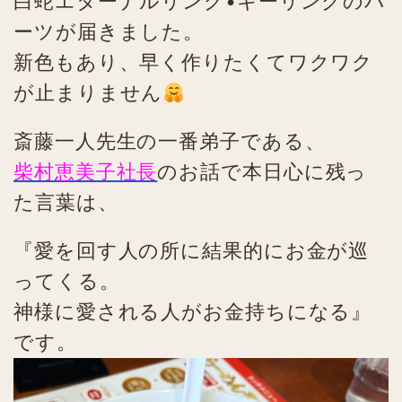
白蛇エターナルリング•キーリングのパ
ーツが届きました。
新色もあり、早く作りたくてワクワク
が止まりません
斎藤一人先生の一番弟子である、
柴村恵美子社長
のお話で本日心に残っ
た言葉は、
『愛を回す人の所に結果的にお金が巡
ってくる。
神様に愛される人がお金持ちになる』
です。