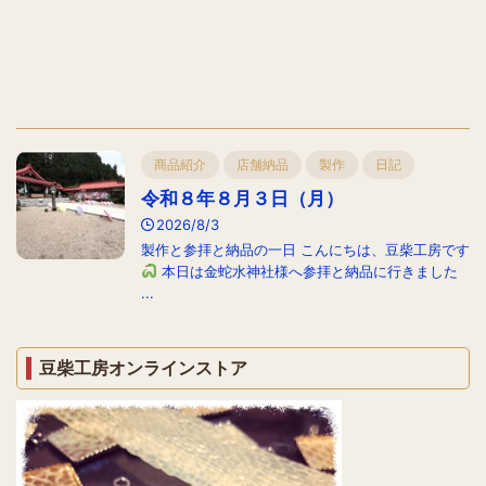
商品紹介
店舗納品
製作
日記
令和８年８月３日（月）
2026/8/3
製作と参拝と納品の一日 こんにちは、豆柴工房です
本日は金蛇水神社様へ参拝と納品に行きました
...
豆柴工房オンラインストア