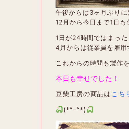
午後からは3ヶ月ぶり
12月から今日まで1日
1日が24時間ではまっ
4月からは従業員を雇用
これからの時間も製作
本日も幸せでした！
豆柴工房の商品は
こち
(*^-^*)