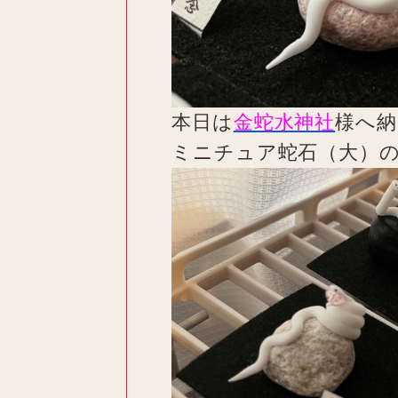
本日は
金蛇水神社
様へ納
ミニチュア蛇石（大）