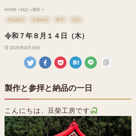
HOME
>
日記
>
製作
>
商品紹介
店舗納品
製作
日記
令和７年８月１４日（木）
2025年8月14日
製作と参拝と納品の一日
こんにちは、豆柴工房です