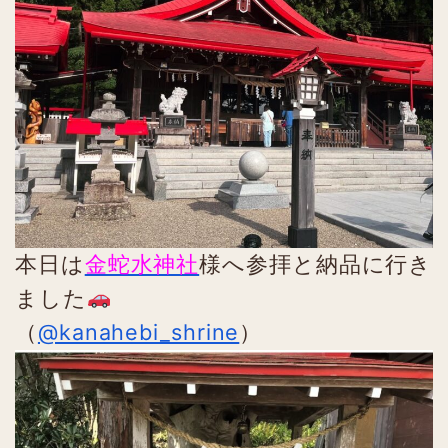
本日は
金蛇水神社
様へ参拝と納品に行き
ました
（
@kanahebi_shrine
）