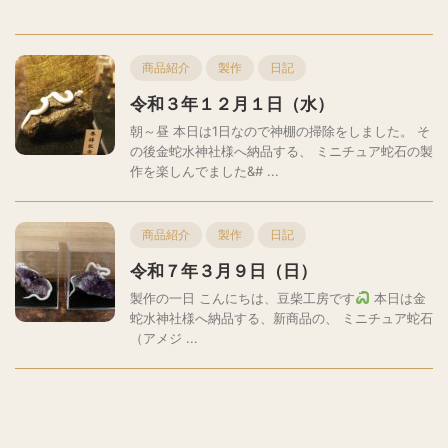
商品紹介
製作
日記
令和３年１２月１日（水）
朝～昼 本日は1日なので神棚の掃除をしました。 そ
の後金蛇水神社様へ納品する、 ミニチュア蛇石の製
作を楽しんでました&# ...
商品紹介
製作
日記
令和７年３月９日（日）
製作の一日 こんにちは、豆柴工房です
本日は金
蛇水神社様へ納品する、新商品の、 ミニチュア蛇石
（アメジ ...