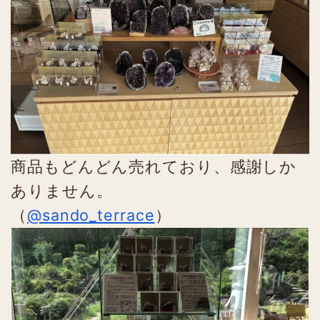
商品もどんどん売れており、感謝しか
ありません。
（
@sando_terrace
）