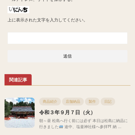
上に表示された文字を入力してください。
関連記事
商品紹介
店舗納品
製作
日記
令和３年９月７日（火）
朝～昼 松島へ行く前には必ず 本日は松島に納品に
行きました
途中、塩釜神社様へ参拝⛩ 納 ...