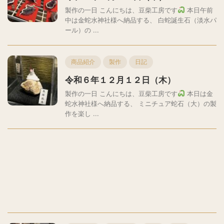
製作の一日 こんにちは、豆柴工房です
本日午前
中は金蛇水神社様へ納品する、 白蛇誕生石（淡水パ
ール）の ...
商品紹介
製作
日記
令和６年１２月１２日（木）
製作の一日 こんにちは、豆柴工房です
本日は金
蛇水神社様へ納品する、 ミニチュア蛇石（大）の製
作を楽し ...