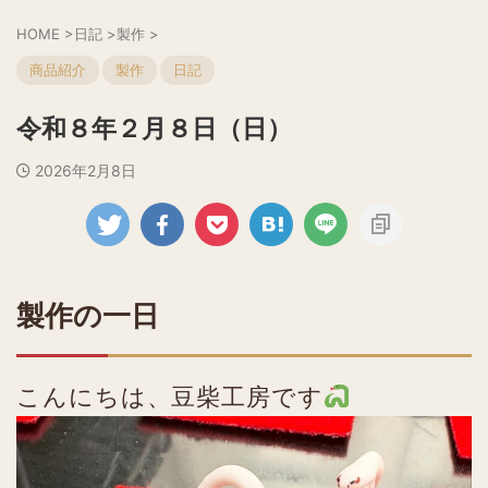
HOME
>
日記
>
製作
>
商品紹介
製作
日記
令和８年２月８日（日）
2026年2月8日
製作の一日
こんにちは、豆柴工房です