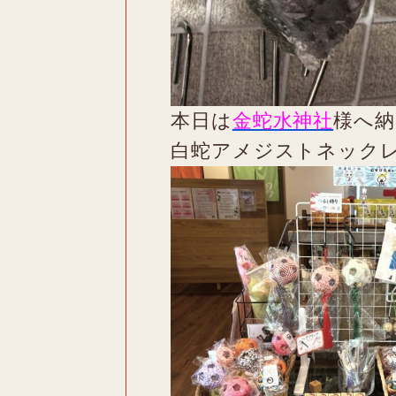
本日は
金蛇水神社
様へ納
白蛇アメジストネック