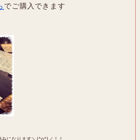
ら
でご購入できます
みになります＼(^o^)／！！