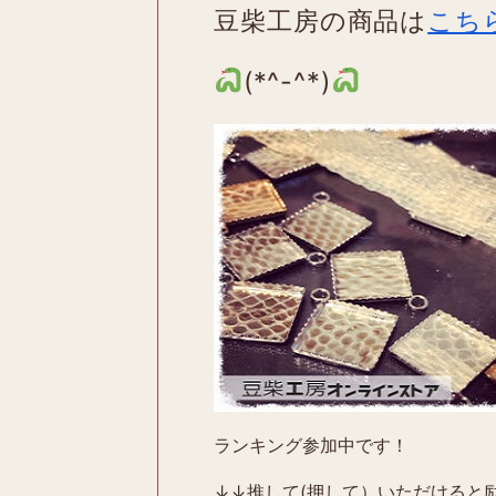
豆柴工房の商品は
こち
(*^-^*)
ランキング参加中です！
↓↓推して(押して）いただけると励