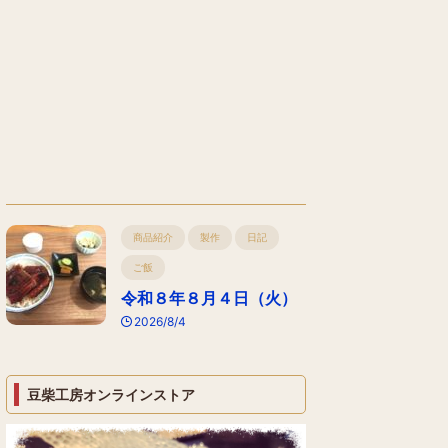
商品紹介
製作
日記
ご飯
令和８年８月４日（火）
2026/8/4
豆柴工房オンラインストア