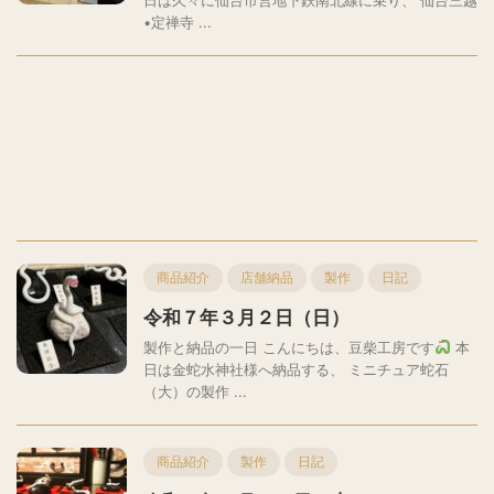
•定禅寺 ...
商品紹介
店舗納品
製作
日記
令和７年３月２日（日）
製作と納品の一日 こんにちは、豆柴工房です
本
日は金蛇水神社様へ納品する、 ミニチュア蛇石
（大）の製作 ...
商品紹介
製作
日記