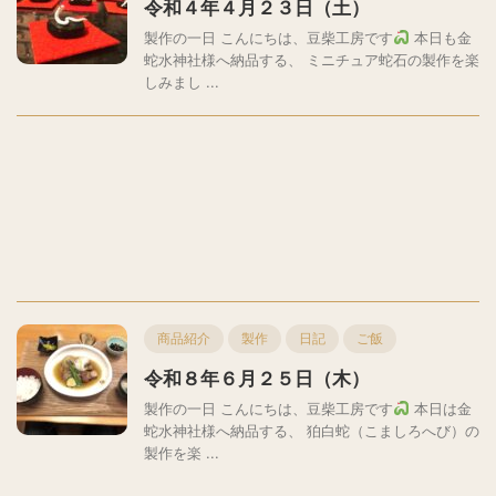
令和４年４月２３日（土）
製作の一日 こんにちは、豆柴工房です
本日も金
蛇水神社様へ納品する、 ミニチュア蛇石の製作を楽
しみまし ...
商品紹介
製作
日記
ご飯
令和８年６月２５日（木）
製作の一日 こんにちは、豆柴工房です
本日は金
蛇水神社様へ納品する、 狛白蛇（こましろへび）の
製作を楽 ...