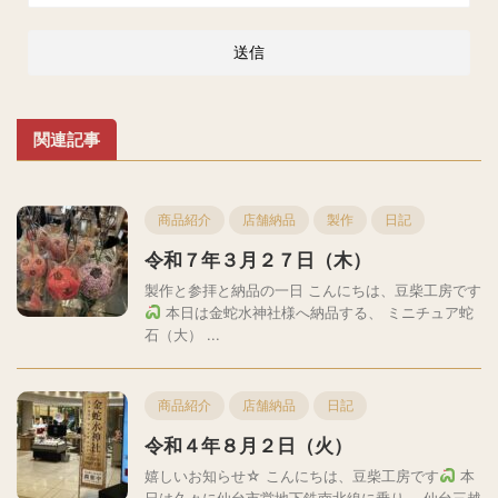
関連記事
商品紹介
店舗納品
製作
日記
令和７年３月２７日（木）
製作と参拝と納品の一日 こんにちは、豆柴工房です
本日は金蛇水神社様へ納品する、 ミニチュア蛇
石（大） ...
商品紹介
店舗納品
日記
令和４年８月２日（火）
嬉しいお知らせ☆ こんにちは、豆柴工房です
本
日は久々に仙台市営地下鉄南北線に乗り、 仙台三越