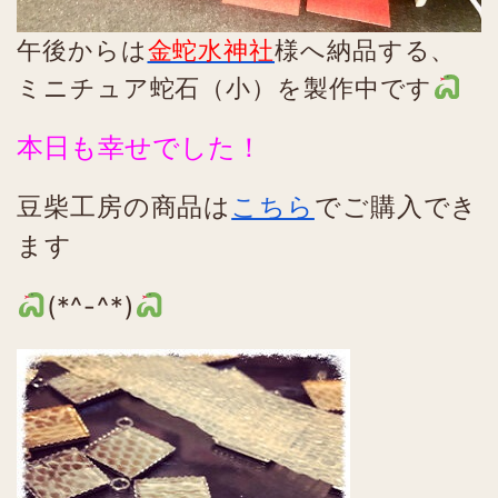
午後からは
金蛇水神社
様へ納品する、
ミニチュア蛇石（小）を製作中です
本日も幸せでした！
豆柴工房の商品は
こちら
でご購入でき
ます
(*^-^*)