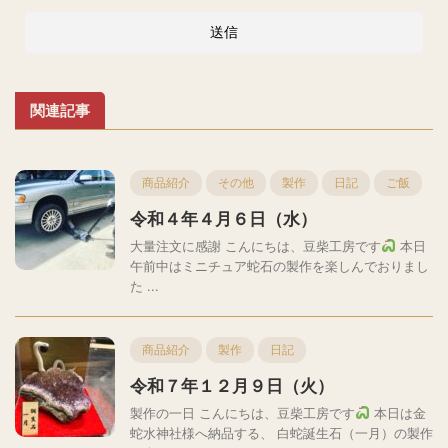
関連記事
商品紹介
その他
製作
日記
ご飯
令和４年４月６日（水）
大量注文に感謝 こんにちは、豆柴工房です
本日
午前中はミニチュア蛇石の製作を楽しんでおりまし
た ...
商品紹介
製作
日記
令和７年１２月９日（火）
製作の一日 こんにちは、豆柴工房です
本日は金
蛇水神社様へ納品する、 白蛇誕生石（一月）の製作