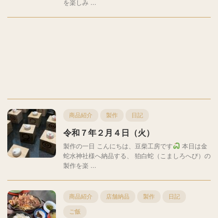
を楽しみ ...
商品紹介
製作
日記
令和７年２月４日（火）
製作の一日 こんにちは、豆柴工房です
本日は金
蛇水神社様へ納品する、 狛白蛇（こましろへび）の
製作を楽 ...
商品紹介
店舗納品
製作
日記
ご飯