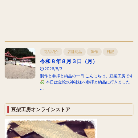
商品紹介
店舗納品
製作
日記
令和８年８月３日（月）
2026/8/3
製作と参拝と納品の一日 こんにちは、豆柴工房です
本日は金蛇水神社様へ参拝と納品に行きました
...
豆柴工房オンラインストア