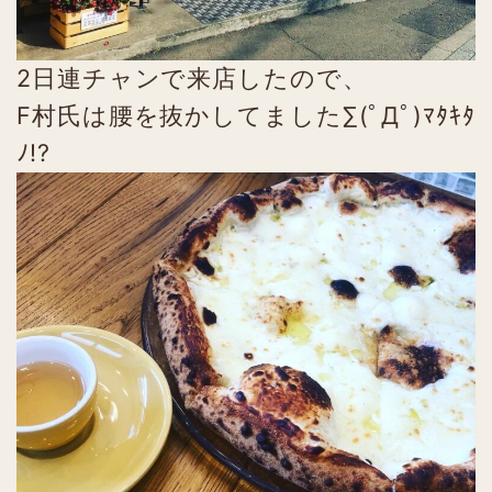
2日連チャンで来店したので、
F村氏は腰を抜かしてました∑(ﾟДﾟ)ﾏﾀｷﾀ
ﾉ!?