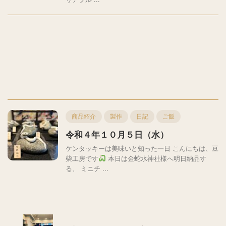
商品紹介
製作
日記
ご飯
令和４年１０月５日（水）
ケンタッキーは美味いと知った一日 こんにちは、豆
柴工房です
本日は金蛇水神社様へ明日納品す
る、 ミニチ ...