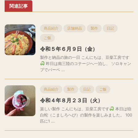
関連記事
商品紹介
店舗納品
製作
日記
ご飯
令和５年６月９日（金）
製作と納品の旅の一日 こんにちは、豆柴工房です
昨日は南三陸のコテージへ一泊し、 ソロキャン
プでバーベ ...
商品紹介
製作
日記
ご飯
令和４年８月２３日（火）
楽しい製作 こんにちは、豆柴工房です
本日は狛
白蛇（こましろへび）の製作を楽しみました。 100
匹に1 ...