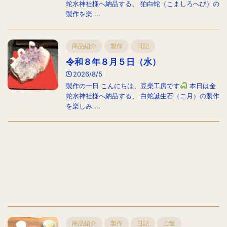
蛇水神社様へ納品する、 狛白蛇（こましろへび）の
製作を楽 ...
商品紹介
製作
日記
令和８年８月５日（水）
2026/8/5
製作の一日 こんにちは、豆柴工房です
本日は金
蛇水神社様へ納品する、 白蛇誕生石（ニ月）の製作
を楽しみ ...
商品紹介
製作
日記
ご飯