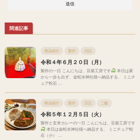
関連記事
商品紹介
製作
日記
令和４年６月２０日（月）
製作の一日 こんにちは、豆柴工房です
本日は家
から一歩も出ず、金蛇水神社様へ納品する、 ミニチ
ュア蛇石 ...
商品紹介
製作
日記
ご飯
令和５年１２月５日（火）
製作と玄米カレーの一日 こんにちは、豆柴工房です
本日は金蛇水神社様へ納品する、 ミニチュア蛇
石（小） ...