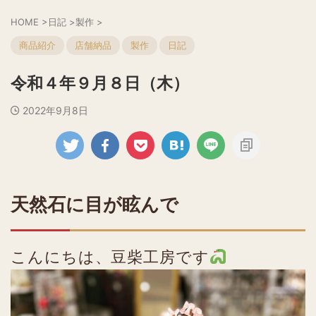
HOME
>
日記
>
製作
>
商品紹介
店舗納品
製作
日記
令和４年９月８日（木）
2022年9月8日
天然石に目が眩んで
こんにちは、豆柴工房です