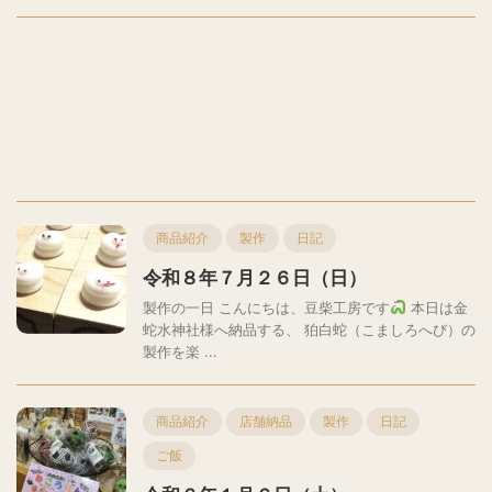
商品紹介
製作
日記
令和８年７月２６日（日）
製作の一日 こんにちは、豆柴工房です
本日は金
蛇水神社様へ納品する、 狛白蛇（こましろへび）の
製作を楽 ...
商品紹介
店舗納品
製作
日記
ご飯