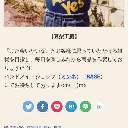
【豆柴工房】
『また会いたいな』とお客様に思っていただける雑
貨を目指し、毎日を楽しみながら商品を作製してお
ります(^-^)
ハンドメイドショップ（
ミンネ
）（
BASE
）
にてお待ちしております<m(_ _)m>
-
商品紹介
,
店舗納品
,
製作
,
日記