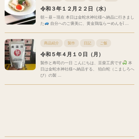
令和３年１２月２２日（水）
朝～昼～現在 本日は金蛇水神社様へ納品に行きまし
た
自分へのご褒美に、黄金鶏塩らーめんをἵ ...
商品紹介
製作
日記
ご飯
令和５年４月１０日（月）
製作と寿司の一日 こんにちは、豆柴工房です
本
日は金蛇水神社様へ納品する、 狛白蛇（こましろへ
び）の製 ...