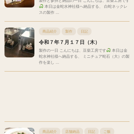
製作と参拝と納品の一日 こんにちは、豆柴工房です
本日は金蛇水神社様へ納品する、 白蛇ネックレ
スの製作 ...
商品紹介
製作
日記
令和７年７月１７日（木）
製作の一日 こんにちは、豆柴工房です
本日は金
蛇水神社様へ納品する、 ミニチュア蛇石（大）の製
作を楽し ...
商品紹介
店舗納品
日記
ご飯