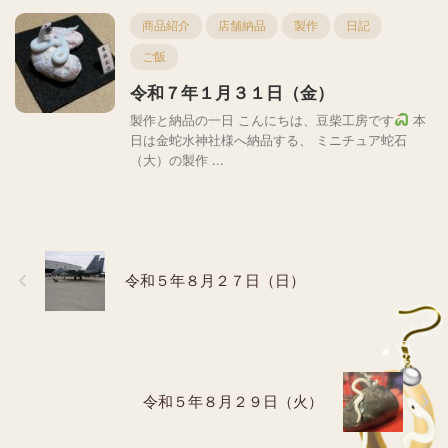
商品紹介
店舗納品
製作
日記
ご飯
令和７年１月３１日（金）
製作と納品の一日 こんにちは、豆柴工房です
本
日は金蛇水神社様へ納品する、 ミニチュア蛇石
（大）の製作 ...
令和５年８月２７日（日）
令和５年８月２９日（火）