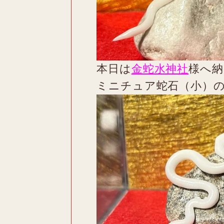
本日は
金蛇水神社
様へ納
ミニチュア蛇石（小）