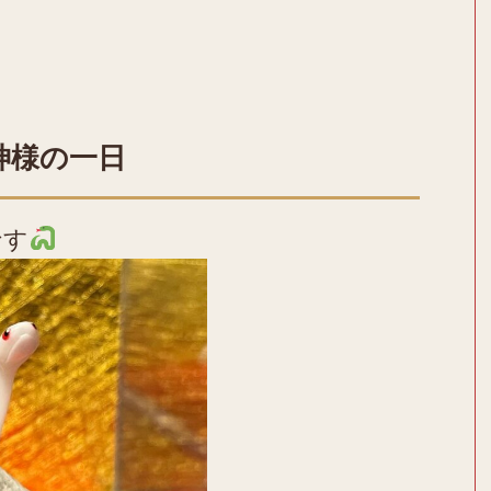
神様の一日
です