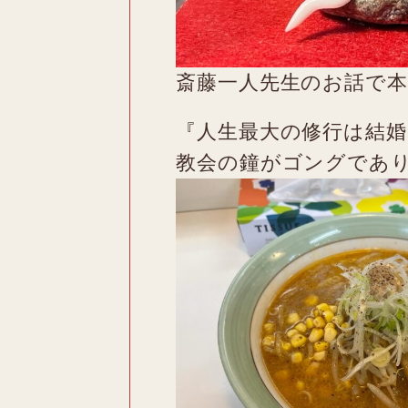
斎藤一人先生のお話で
『人生最大の修行は結
教会の鐘がゴングであ