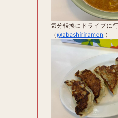
気分転換にドライブに
（
@abashiriramen
）