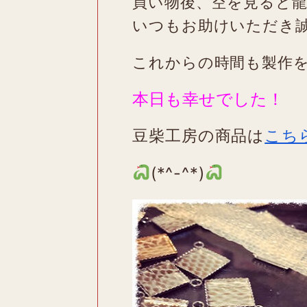
買い物後、空を見ると
いつもお助けいただき
これからの時間も製作
本日も幸せでした！
豆柴工房の商品は
こち
(*^-^*)