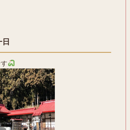
一日
です