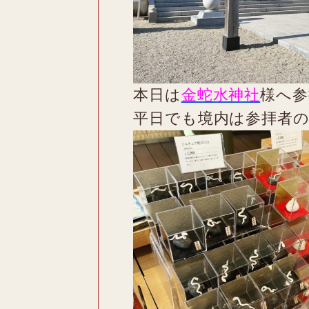
本日は
金蛇水神社
様へ参
平日でも境内は参拝者