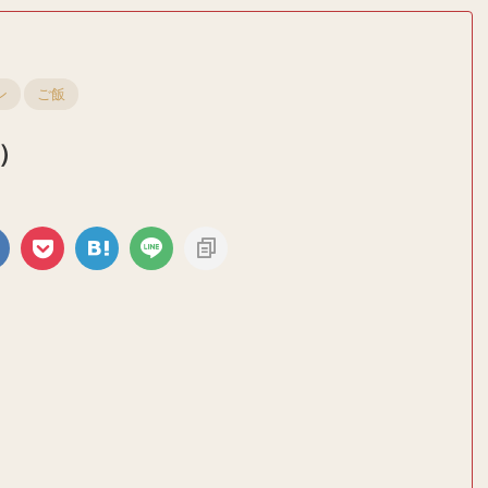
ン
ご飯
）