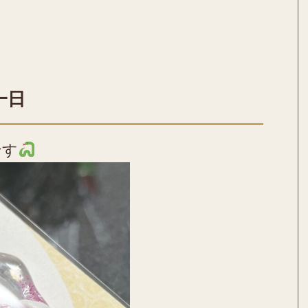
一日
です