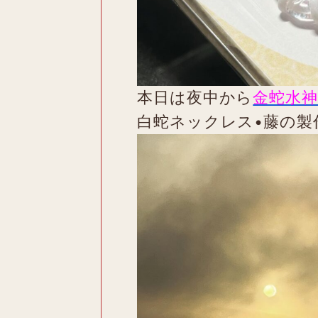
本日は夜中から
金蛇水神
白蛇ネックレス•藤の製