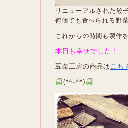
リニューアルされた餃
何個でも食べられる野
これからの時間も製作
本日も幸せでした！
豆柴工房の商品は
こち
(*^-^*)