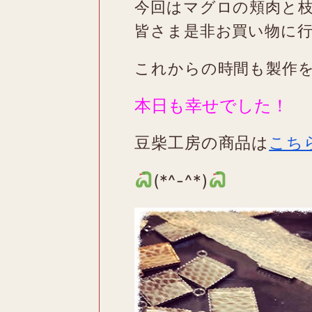
今回はマグロの頬肉と
皆さま是非お買い物に
これからの時間も製作
本日も幸せでした！
豆柴工房の商品は
こち
(*^-^*)