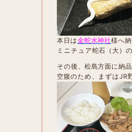
本日は
金蛇水神社
様へ納
ミニチュア蛇石（大）
その後、松島方面に納
空腹のため、まずはJR