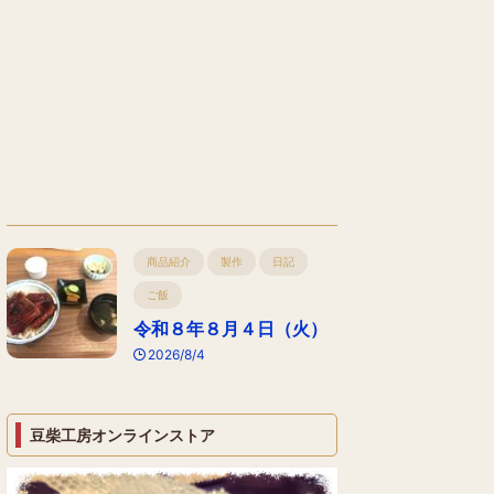
商品紹介
製作
日記
ご飯
令和８年８月４日（火）
2026/8/4
豆柴工房オンラインストア