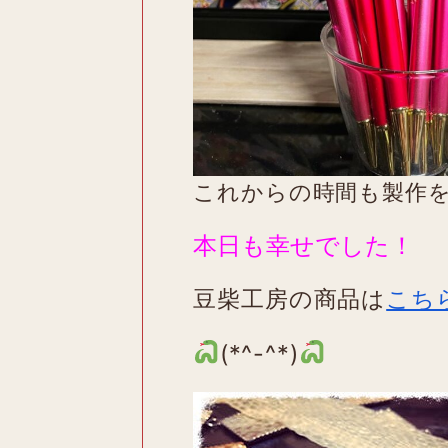
これからの時間も製作
本日も幸せでした！
豆柴工房の商品は
こち
(*^-^*)