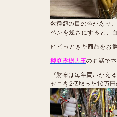
数種類の目の色があり
ペンを逆さにすると、
ビビっときた商品をお
櫻庭露樹大王
のお話で本
『財布は毎年買いかえる
ゼロを2個取った10万